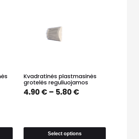
nės
Kvadratinės plastmasinės
grotelės reguliuojamos
4.90
€
–
5.80
€
Select options