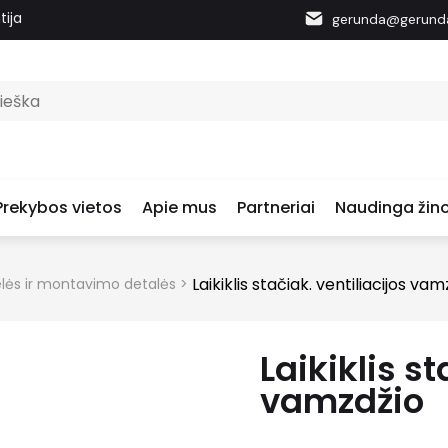
tija
gerunda@gerunda
Prekybos vietos
Apie mus
Partneriai
Naudinga žino
Laikiklis stačiak. ventiliacijos vam
elės ir montavimo detalės
>
Laikiklis st
vamzdžio