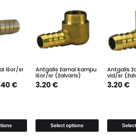
ai išor/sr
Antgalis žarnai kampu
Antgalis 
išor/sr (žalvaris)
vid/sr (žal
.40
€
3.20
€
3.20
€
ptions
Select options
Selec