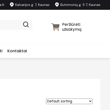
.lt
Kalvarijos g. 7, Kaunas
Butrimonių g. 5 7, Kaunas
Peržiūrėti
užsakymą
ti
Kontaktai