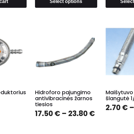
cart
Select options
Selec
eduktorius
Hidroforo pajungimo
Maišytuvo
antivibracinės žarnos
šlangutė 1/
tiesios
2.70
€
17.50
€
–
23.80
€