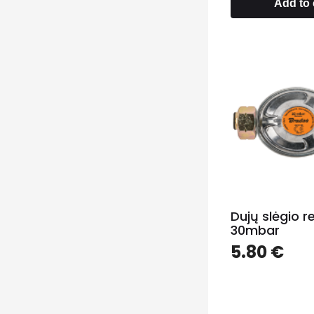
Add to 
Dujų slėgio r
30mbar
5.80
€