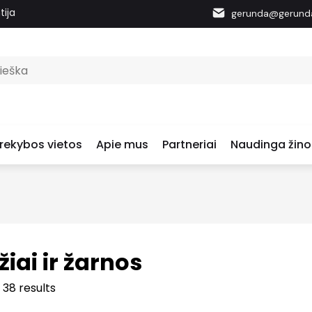
tija
gerunda@gerunda
rekybos vietos
Apie mus
Partneriai
Naudinga žino
ai ir žarnos
 38 results