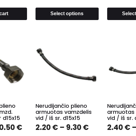
cart
Select options
Selec
plieno
Nerudijančio plieno
Nerudijanč
mzd.
armuotas vamzdelis
armuotas 
r d15x15
vid / iš sr. d15x15
vid / iš sr
0.50
€
2.20
€
–
9.30
€
2.40
€