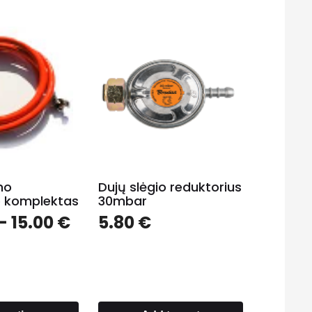
no
Dujų slėgio reduktorius
 komplektas
30mbar
–
15.00
€
5.80
€