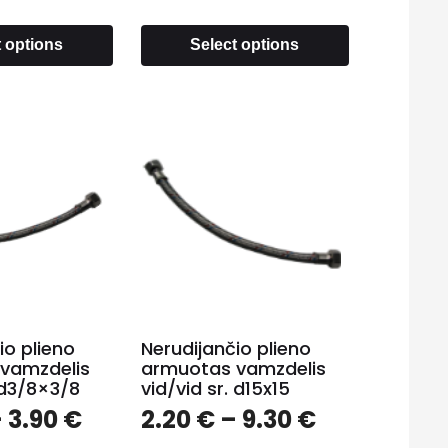
t options
Select options
io plieno
Nerudijančio plieno
vamzdelis
armuotas vamzdelis
. d3/8×3/8
vid/vid sr. d15x15
–
3.90
€
2.20
€
–
9.30
€