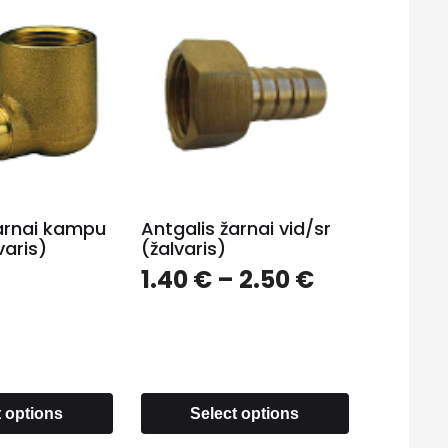
žarnai kampu
Antgalis žarnai vid/sr
varis)
(žalvaris)
1.40
€
–
2.50
€
t options
Select options