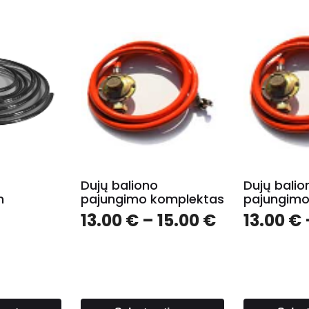
Dujų baliono
Dujų balio
m
pajungimo komplektas
pajungimo
13.00
€
–
15.00
€
13.00
€