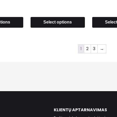
ptions
Select options
Selec
1
2
3
→
KLIENTŲ APTARNAVIMAS