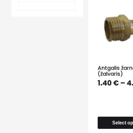
Antgalis žarn
(žalvaris)
1.40
€
–
4
Select o