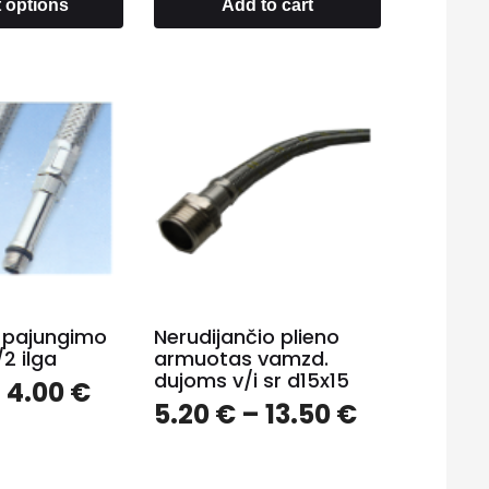
t options
Add to cart
 pajungimo
Nerudijančio plieno
2 ilga
armuotas vamzd.
dujoms v/i sr d15x15
–
4.00
€
5.20
€
–
13.50
€