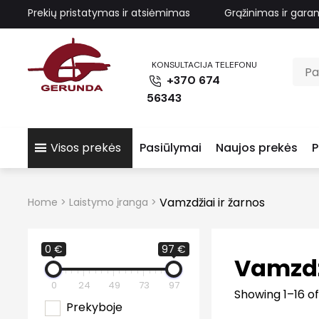
Prekių pristatymas ir atsiėmimas
Grąžinimas ir garan
KONSULTACIJA TELEFONU
+370 674
56343
Visos prekės
Pasiūlymai
Naujos prekės
P
Vamzdžiai ir žarnos
Home
>
Laistymo įranga
>
0 €
97 €
Vamzdži
0
24
49
73
97
Showing 1–16 of
Prekyboje