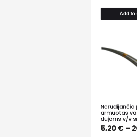
Add to 
Nerudijančio 
armuotas va
dujoms v/v s
5.20
€
–
2