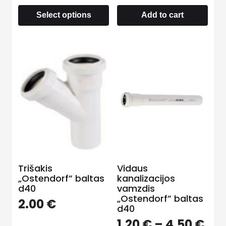
Select options
Add to cart
Trišakis
Vidaus
„Ostendorf” baltas
kanalizacijos
d40
vamzdis
„Ostendorf” baltas
2.00
€
d40
1.20
€
–
4.50
€