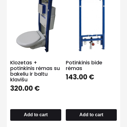
Klozetas +
Potinkinis bide
potinkinis rėmas su
rėmas
bakeliu ir baltu
143.00
€
klavišu
320.00
€
Add to cart
Add to cart