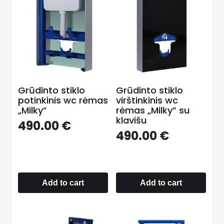
Grūdinto stiklo
Grūdinto stiklo
potinkinis wc rėmas
virštinkinis wc
„Milky”
rėmas „Milky” su
klavišu
490.00
€
490.00
€
Add to cart
Add to cart