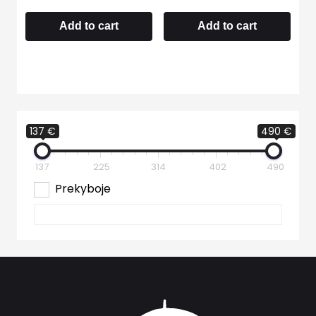
Add to cart
Add to cart
137 €
490 €
137
225
314
402
490
Prekyboje