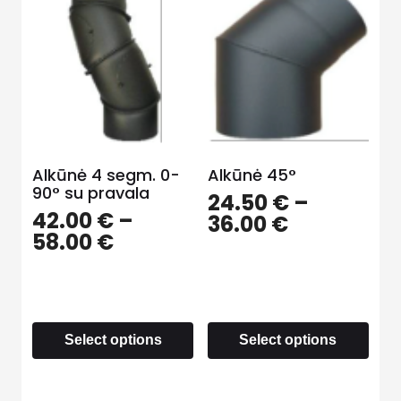
Alkūnė 4 segm. 0-
Alkūnė 45°
90° su pravala
24.50
€
–
42.00
€
–
36.00
€
58.00
€
Select options
Select options