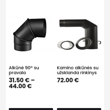
Alkūnė 90° su
Kamino alkūnės su
pravala
užsklanda rinkinys
31.50
€
–
72.00
€
44.00
€