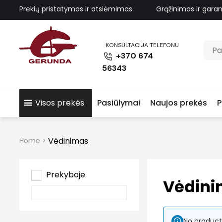
Prekių pristatymas ir atsiėmimas
Grąžinimas ir garan
KONSULTACIJA TELEFONU
+370 674
56343
Visos prekės
Pasiūlymai
Naujos prekės
P
Vėdinimas
Home
>
Prekyboje
Vėdini
No product