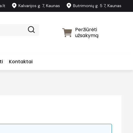
.lt
Kalvarijos g. 7, Kaunas
Butrimonių g. 5 7, Kaunas
Peržiūrėti
užsakymą
ti
Kontaktai