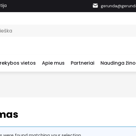
tija
gerunda@gerunda
rekybos vietos
Apie mus
Partneriai
Naudinga žino
mas
s were found matching your selection.