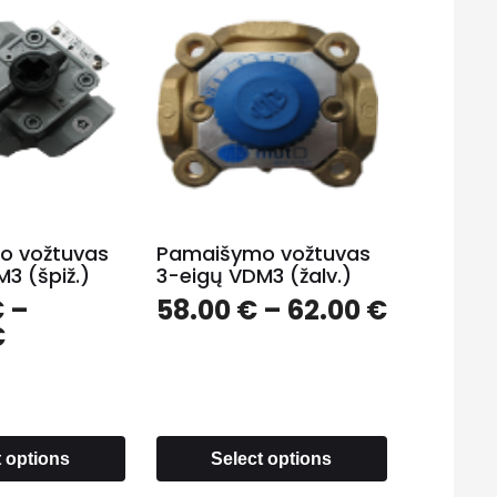
o vožtuvas
Pamaišymo vožtuvas
3 (špiž.)
3-eigų VDM3 (žalv.)
€
–
58.00
€
–
62.00
€
€
t options
Select options