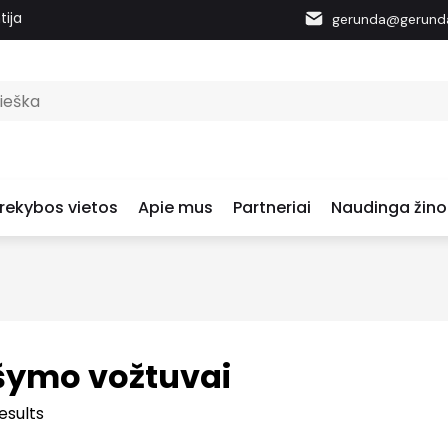
tija
gerunda@gerunda
rekybos vietos
Apie mus
Partneriai
Naudinga žino
ymo vožtuvai
esults