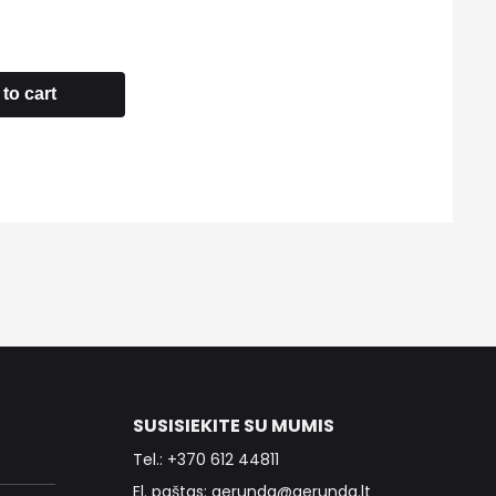
to cart
SUSISIEKITE SU MUMIS
Tel.: +370 612 44811
El. paštas: gerunda@gerunda.lt