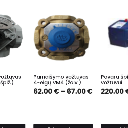
ožtuvas
Pamaišymo vožtuvas
Pavara špi
špiž.)
4-eigų VM4 (žalv.)
vožtuvui
–
62.00
€
–
67.00
€
220.00