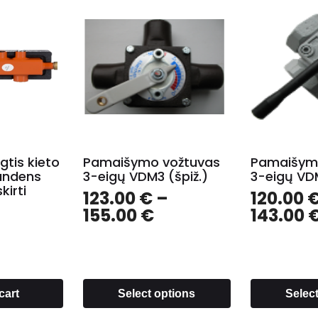
gtis kieto
Pamaišymo vožtuvas
Pamaišym
vandens
3-eigų VDM3 (špiž.)
3-eigų VDM
irti
123.00
€
–
120.00
155.00
€
143.00
cart
Select options
Selec