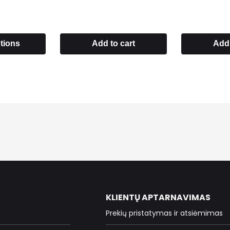
ptions
Add to cart
Add 
KLIENTŲ APTARNAVIMAS
Prekių pristatymas ir atsiėmimas