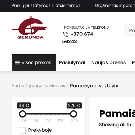
Prekių pristatymas ir atsiėmimas
Grąžinimas ir garan
KONSULTACIJA TELEFONU
+370 674
56343
Visos prekės
Pasiūlymai
Naujos prekės
P
Pamaišymo vožtuvai
Home
>
Įranga katilinėms
>
44 €
220 €
Pamaiš
44
88
132
176
220
Showing all 15 r
Prekyboje