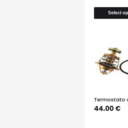
Select o
Termostato 
44.00
€