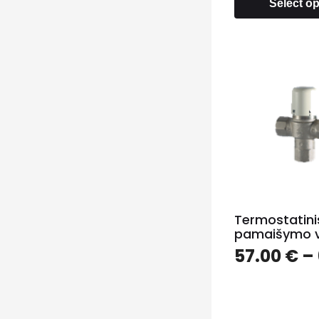
Select o
Termostatini
pamaišymo v
57.00
€
–