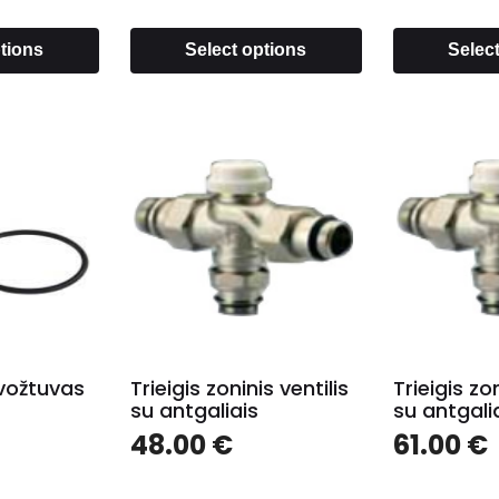
ptions
Select options
Selec
vožtuvas
Trieigis zoninis ventilis
Trieigis zon
su antgaliais
su antgali
48.00
€
61.00
€