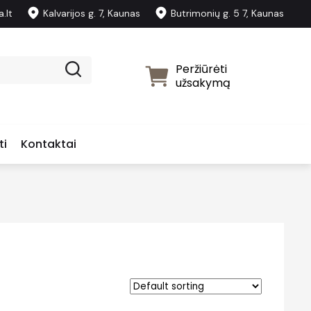
.lt
Kalvarijos g. 7, Kaunas
Butrimonių g. 5 7, Kaunas
Peržiūrėti
užsakymą
ti
Kontaktai