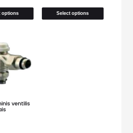
t options
Select options
inis ventilis
ais