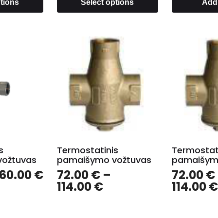
ptions
Select options
Add 
s
Termostatinis
Termostat
ožtuvas
pamaišymo vožtuvas
pamaišym
60.00
€
72.00
€
–
72.00
€
114.00
€
114.00
€