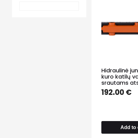
Hidraulinė jun
kuro katilų 
srautams atsk
192.00
€
Add to 