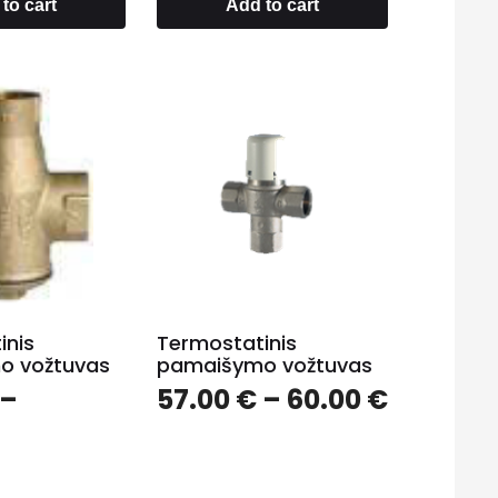
to cart
Add to cart
inis
Termostatinis
o vožtuvas
pamaišymo vožtuvas
–
57.00
€
–
60.00
€