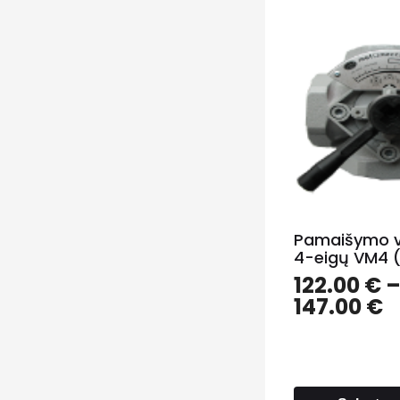
Pamaišymo v
4-eigų VM4 (
122.00
€
147.00
€