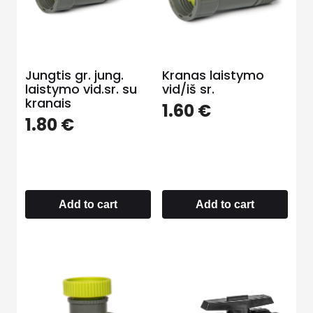
Jungtis gr. jung.
Kranas laistymo
laistymo vid.sr. su
vid/iš sr.
kranais
1.60
€
1.80
€
Add to cart
Add to cart