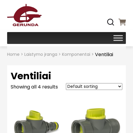
Ventiliai
Home
>
Laistymo įranga
>
Komponentai
>
Ventiliai
Showing all 4 results