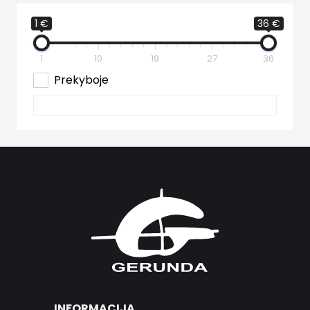
1 €
36 €
1
10
19
27
36
Prekyboje
INFORMACIJA