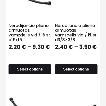
Nerudijančio plieno
Nerudijančio plieno
armuotas
armuotas
vamzdelis vid / iš sr.
vamzdelis vid / iš sr.
d15x15
d3/8×3/8
2.20
€
–
9.30
€
2.40
€
–
3.90
€
Select options
Select options