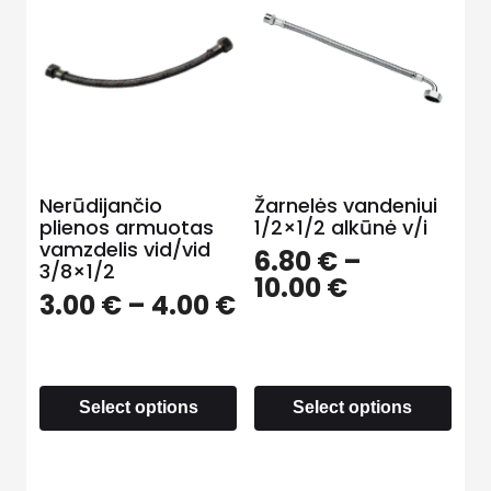
Nerūdijančio
Žarnelės vandeniui
plienos armuotas
1/2×1/2 alkūnė v/i
vamzdelis vid/vid
6.80
€
–
3/8×1/2
10.00
€
3.00
€
–
4.00
€
Select options
Select options