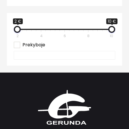
2 €
10 €
2
4
6
8
10
Prekyboje