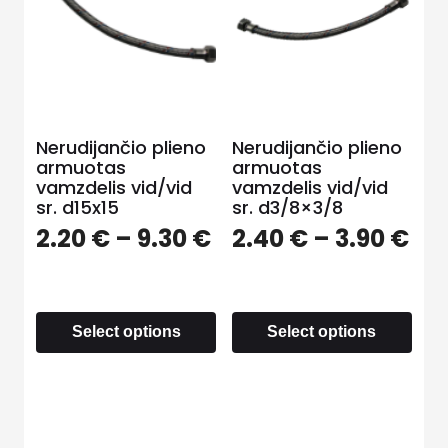
Nerudijančio plieno
Nerudijančio plieno
armuotas
armuotas
vamzdelis vid/vid
vamzdelis vid/vid
sr. d15x15
sr. d3/8×3/8
2.20
€
–
9.30
€
2.40
€
–
3.90
€
Select options
Select options