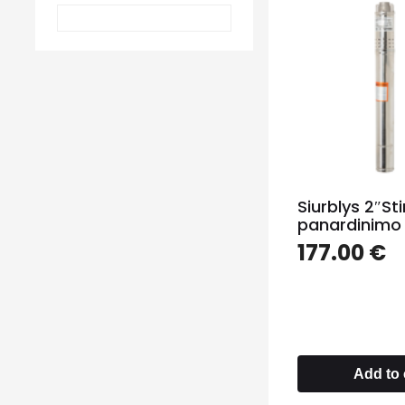
Siurblys 2″St
panardinimo 
177.00
€
Add to 