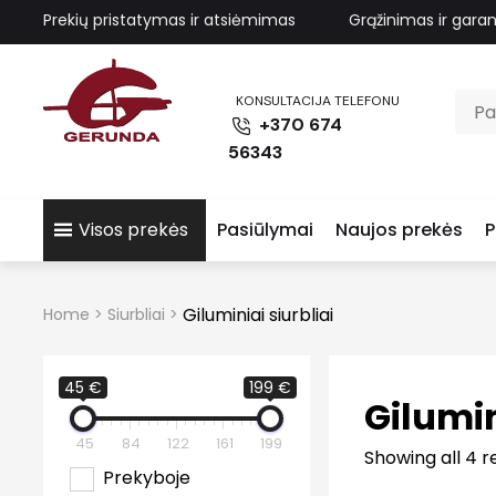
Prekių pristatymas ir atsiėmimas
Grąžinimas ir garan
KONSULTACIJA TELEFONU
+370 674
56343
Visos prekės
Pasiūlymai
Naujos prekės
P
Giluminiai siurbliai
Home
>
Siurbliai
>
45 €
199 €
Gilumin
45
84
122
161
199
Showing all 4 r
Prekyboje