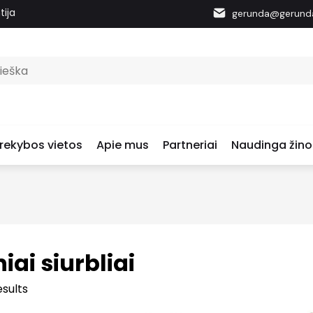
tija
gerunda@gerunda
rekybos vietos
Apie mus
Partneriai
Naudinga žino
iai siurbliai
esults