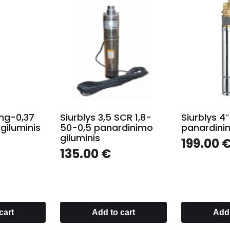
ing-0,37
Siurblys 3,5 SCR 1,8-
Siurblys 4
giluminis
50-0,5 panardinimo
panardinim
giluminis
199.00
135.00
€
cart
Add to cart
Add 