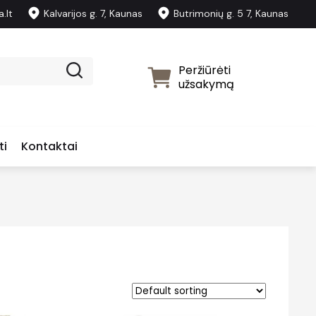
.lt
Kalvarijos g. 7, Kaunas
Butrimonių g. 5 7, Kaunas
Peržiūrėti
užsakymą
ti
Kontaktai