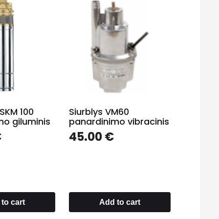
″SKM 100
Siurblys VM60
o giluminis
panardinimo vibracinis
€
45.00
€
to cart
Add to cart