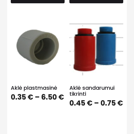
Aklė plastmasinė
Aklė sandarumui
tikrinti
0.35
€
–
6.50
€
0.45
€
–
0.75
€