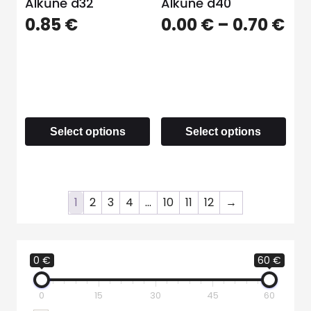
Alkūnė d32
Alkūnė d40
0.85
€
0.00
€
–
0.70
€
Select options
Select options
1
2
3
4
…
10
11
12
→
0 €
60 €
0
15
30
45
60