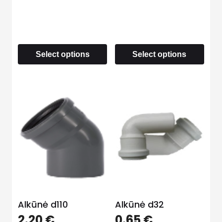
Select options
Select options
Alkūnė d110
Alkūnė d32
2.20
€
0.65
€