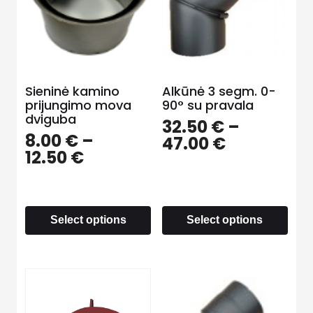
Sieninė kamino
Alkūnė 3 segm. 0-
prijungimo mova
90° su pravala
dviguba
32.50
€
–
8.00
€
–
47.00
€
12.50
€
Select options
Select options