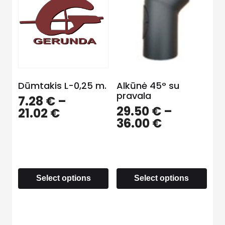
Dūmtakis L-0,25 m.
Alkūnė 45° su
pravala
7.28
€
–
29.50
€
–
21.02
€
36.00
€
Select options
Select options