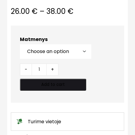
26.00
€
–
38.00
€
Matmenys
Vamzdis
-
+
50cm
quantity
Add to cart
Turime vietoje