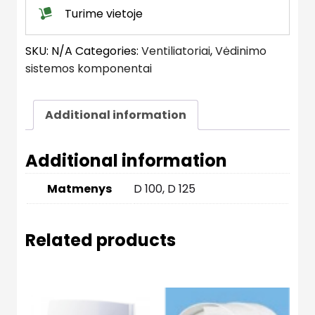
jutikliu
Turime vietoje
quantity
SKU:
N/A
Categories:
Ventiliatoriai
,
Vėdinimo
sistemos komponentai
Additional information
Additional information
Matmenys
D 100, D 125
Related products