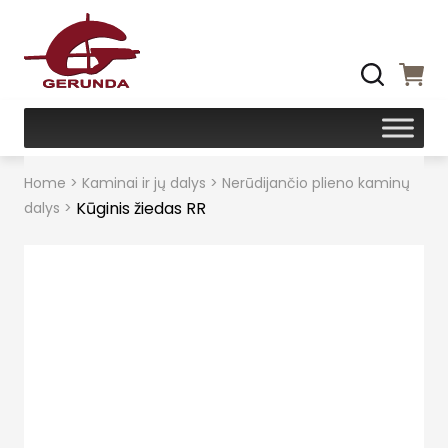
Home
>
Kaminai ir jų dalys
>
Nerūdijančio plieno kaminų
Kūginis žiedas RR
dalys
>