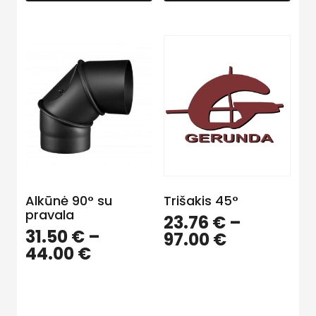
Alkūnė 90° su
Trišakis 45°
pravala
23.76
€
–
31.50
€
–
97.00
€
44.00
€