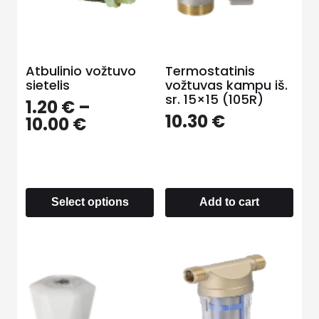
Atbulinio vožtuvo
Termostatinis
sietelis
vožtuvas kampu iš.
sr. 15×15 (105R)
1.20
€
–
10.30
€
10.00
€
Select options
Add to cart