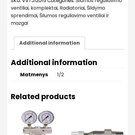
SKU:
VVTJ12015
Categories:
Šilumos reguliavimo
ventiliai, komplektai
,
Radiatoriai
,
Šildymo
sprendimai
,
Šilumos reguliavimo ventiliai ir
mazgai
Additional information
Additional information
Matmenys
1/2
Related products