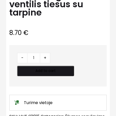
ventilis tiesus su
tarpine
8.70
€
Šilumos
-
+
reguliavimo
ventilis
Add to cart
tiesus
su
tarpine
quantity
Turime vietoje