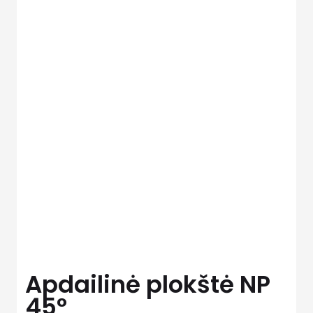
Apdailinė plokštė NP
45°