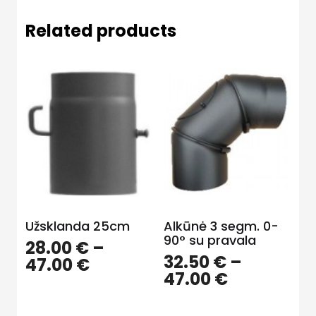
Related products
Užsklanda 25cm
Alkūnė 3 segm. 0-
90° su pravala
28.00
€
–
32.50
€
–
47.00
€
47.00
€