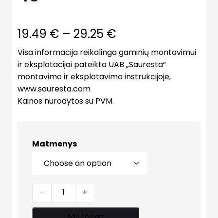
19.49
€
–
29.25
€
Visa informacija reikalinga gaminių montavimui
ir eksplotacijai pateikta UAB „Sauresta”
montavimo ir eksplotavimo instrukcijoje,
www.sauresta.com
Kainos nurodytos su PVM.
Matmenys
Apdailinė
-
+
plokštė
NP
Add to cart