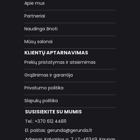
Apie mus
Partneriai
Naudinga žinoti
Mūsų salonai
KLIENTŲ APTARNAVIMAS
Prekių pristatymas ir atsiėmimas
Grąžinimas ir garantija
Privatumo politika
Slapukų politika
SUSISIEKITE SU MUMIS
Tel.: +370 612 44811
El. paštas: gerunda@gerunda.lt
Adresas: Kalvarijos g. 7, LT-46349, Kaunas