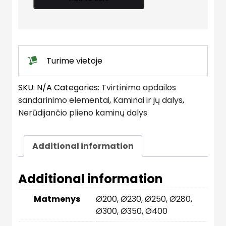
45°
quantity
Turime vietoje
SKU:
N/A
Categories:
Tvirtinimo apdailos
sandarinimo elementai
,
Kaminai ir jų dalys
,
Nerūdijančio plieno kaminų dalys
Additional information
Additional information
Matmenys
Ø200, Ø230, Ø250, Ø280,
Ø300, Ø350, Ø400