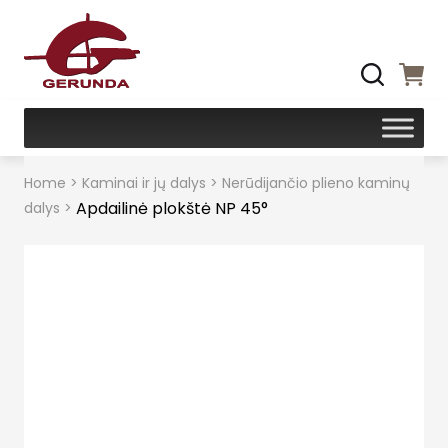
Home
>
Kaminai ir jų dalys
>
Nerūdijančio plieno kaminų
Apdailinė plokštė NP 45°
dalys
>