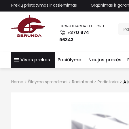
Prekių pristatymas ir atsiėmimas
Grąžinimas ir garan
KONSULTACIJA TELEFONU
+370 674
56343
Visos prekės
Pasiūlymai
Naujos prekės
Al
Home
>
Šildymo sprendimai
>
Radiatoriai
>
Radiatoriai
>