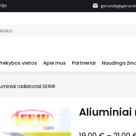
tija
gerunda@gerunda
Prekybos vietos
Apie mus
Partneriai
Naudinga žino
iuminiai radiatoriai SERIR
Aliuminiai 
19.00
€
–
21.00