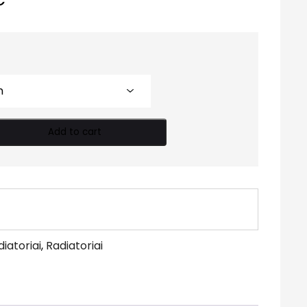
Add to cart
iatoriai
,
Radiatoriai