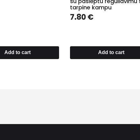
su paslėptu reguliavimu 
tarpine kampu
7.80
€
Add to cart
Add to cart