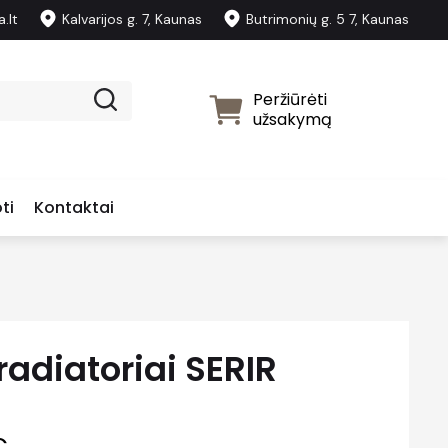
.lt
Kalvarijos g. 7, Kaunas
Butrimonių g. 5 7, Kaunas
Peržiūrėti
užsakymą
ti
Kontaktai
radiatoriai SERIR
€