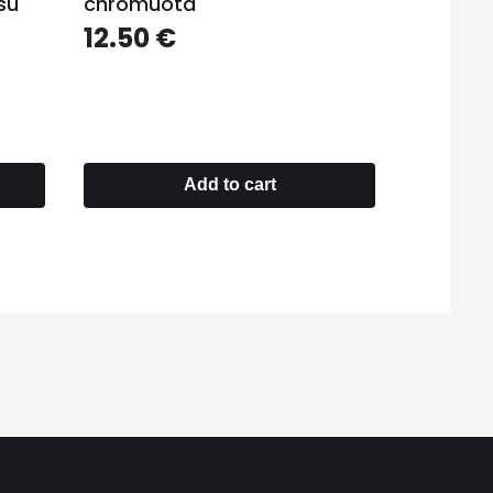
su
chromuota
12.50
€
Add to cart