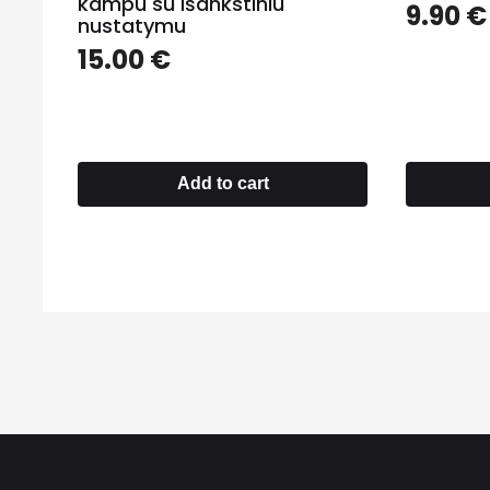
kampu su išankstiniu
9.90
€
nustatymu
15.00
€
Add to cart