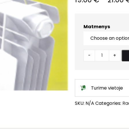
Matmenys
Aliuminiai
-
+
radiatoriai
SERIR
quantity
Turime vietoje
SKU:
N/A
Categories:
Rad