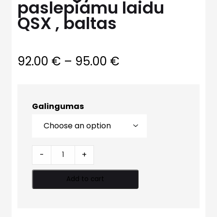
paslepiamu laidu
QSX , baltas
92.00
€
–
95.00
€
Galingumas
Tenas
-
+
gyvatukui
su
Add to cart
paslepiamu
laidu
QSX