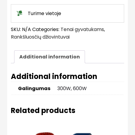
,
baltas
Turime vietoje
quantity
SKU:
N/A
Categories:
Tenai gyvatukams
,
Rankšluosčių džiovintuvai
Additional information
Additional information
Galingumas
300W, 600W
Related products