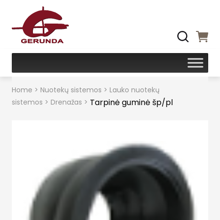
Home
>
Nuotekų sistemos
>
Lauko nuotekų
Tarpinė guminė šp/pl
sistemos
>
Drenažas
>