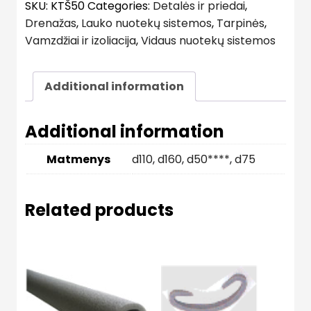
SKU:
KTŠ50
Categories:
Detalės ir priedai
,
Drenažas
,
Lauko nuotekų sistemos
,
Tarpinės
,
Vamzdžiai ir izoliacija
,
Vidaus nuotekų sistemos
Additional information
Additional information
Matmenys
d110
,
d160
,
d50****
,
d75
Related products