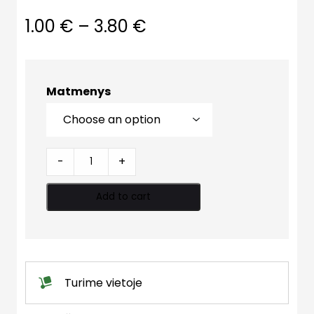
1.00
€
–
3.80
€
Matmenys
Tarpinė
-
+
guminė
šp/pl
Add to cart
quantity
Turime vietoje