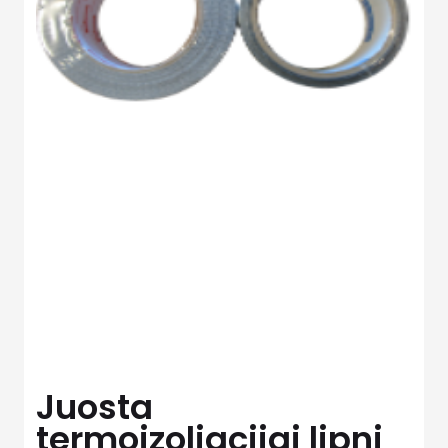
Juosta
termoizoliacijai lipni