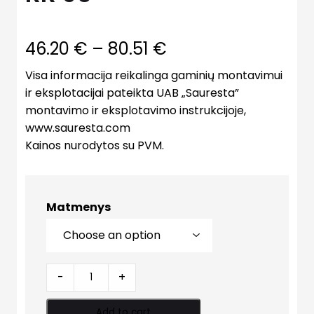
46.20
€
–
80.51
€
Visa informacija reikalinga gaminių montavimui
ir eksplotacijai pateikta UAB „Sauresta”
montavimo ir eksplotavimo instrukcijoje,
www.sauresta.com
Kainos nurodytos su PVM.
Matmenys
Stogo
-
+
sandar.
detalė
Add to cart