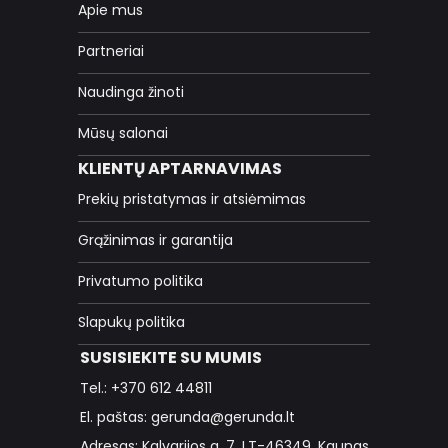
Apie mus
Partneriai
Naudinga žinoti
Mūsų salonai
KLIENTŲ APTARNAVIMAS
Prekių pristatymas ir atsiėmimas
Grąžinimas ir garantija
Privatumo politika
Slapukų politika
SUSISIEKITE SU MUMIS
Tel.: +370 612 44811
El. paštas: gerunda@gerunda.lt
Adresas: Kalvarijos g. 7, LT-46349, Kaunas