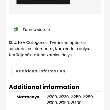
RR
90°
quantity
Turime vietoje
SKU:
N/A
Categories:
Tvirtinimo apdailos
sandarinimo elementai
,
Kaminai ir jų dalys
,
Nerūdijančio plieno kaminų dalys
Additional information
Additional information
Matmenys
Ø200, Ø230, Ø250, Ø280,
Ø300, Ø350, Ø400