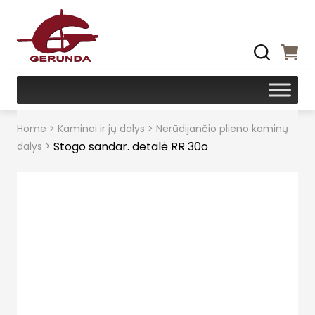
Home
>
Kaminai ir jų dalys
>
Nerūdijančio plieno kaminų
Stogo sandar. detalė RR 30o
dalys
>