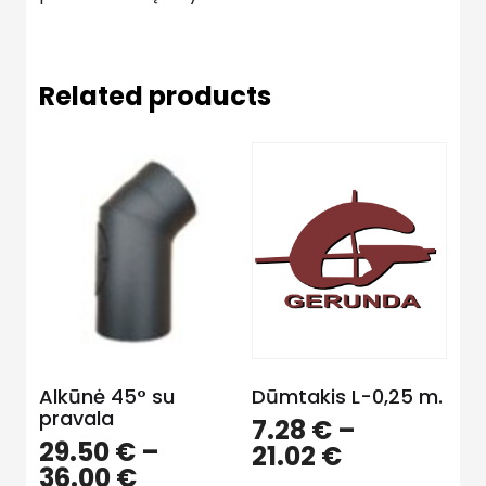
Related products
Alkūnė 45° su
Dūmtakis L-0,25 m.
pravala
7.28
€
–
29.50
€
–
21.02
€
36.00
€