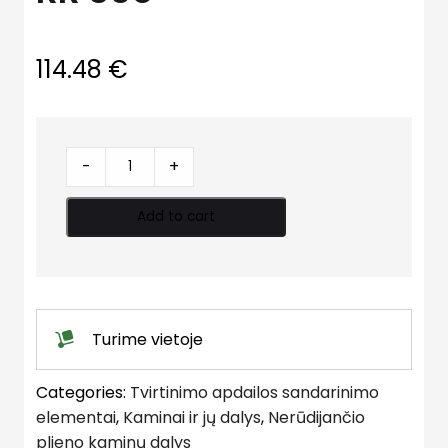
114.48
€
Stogo
-
+
sandar.
detalė
Add to cart
RR
30o
quantity
Turime vietoje
Categories:
Tvirtinimo apdailos sandarinimo
elementai
,
Kaminai ir jų dalys
,
Nerūdijančio
plieno kaminų dalys