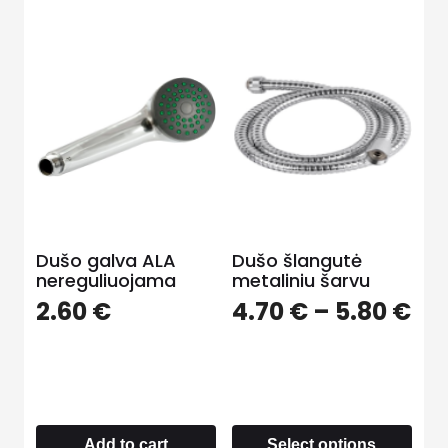
Dušo galva ALA
Dušo šlangutė
nereguliuojama
metaliniu šarvu
2.60
€
4.70
€
–
5.80
€
Add to cart
Select options