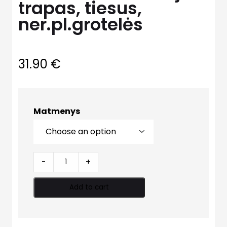
trapas, tiesus,
ner.pl.grotelės
31.90
€
Matmenys
Sausas
-
+
kanalizacijos
trapas,
Add to cart
tiesus,
ner.pl.grotelės
quantity