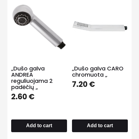
„Dušo galva
„Dušo galva CARO
ANDREA
chromuota „
reguliuojama 2
7.20
€
padėčių „
2.60
€
Add to cart
Add to cart