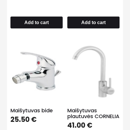
Add to cart
Add to cart
Maišytuvas bide
Maišytuvas
plautuvės CORNELIA
25.50
€
41.00
€