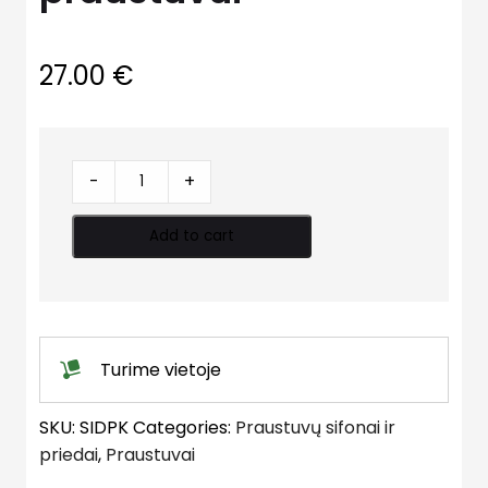
27.00
€
Puskojė
-
+
IDOL
/
Add to cart
SOLO
praustuvui
quantity
Turime vietoje
SKU:
SIDPK
Categories:
Praustuvų sifonai ir
priedai
,
Praustuvai