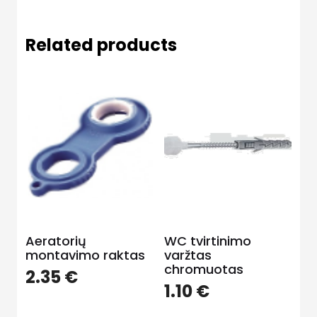
Related products
Aeratorių
WC tvirtinimo
montavimo raktas
varžtas
chromuotas
2.35
€
1.10
€