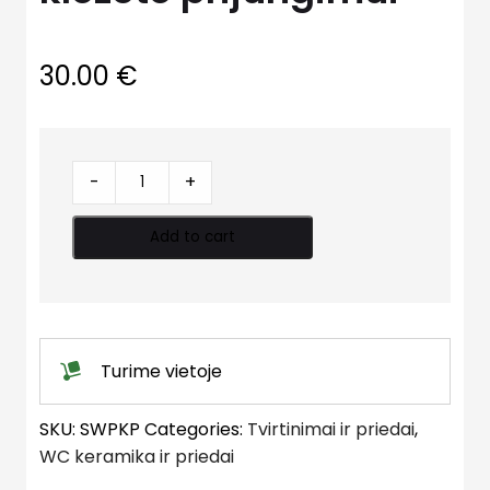
30.00
€
Perėjimas
-
+
Wisa
klozeto
Add to cart
prijungimui
quantity
Turime vietoje
SKU:
SWPKP
Categories:
Tvirtinimai ir priedai
,
WC keramika ir priedai