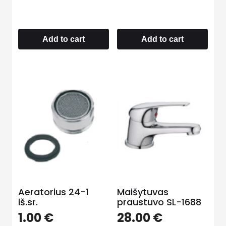
Add to cart
Add to cart
Aeratorius 24-1
Maišytuvas
iš.sr.
praustuvo SL-1688
1.00
€
28.00
€