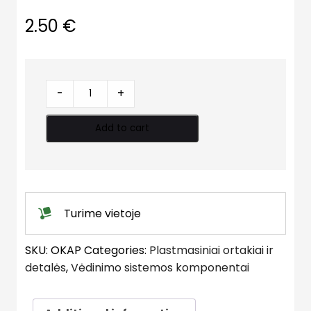
2.50
€
Perėjimas
-
+
į
garintuvą
Add to cart
quantity
Turime vietoje
SKU:
OKAP
Categories:
Plastmasiniai ortakiai ir
detalės
,
Vėdinimo sistemos komponentai