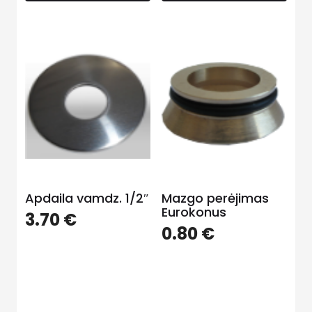
Apdaila vamdz. 1/2″
Mazgo perėjimas
Eurokonus
3.70
€
0.80
€