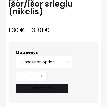
išor/išor sriegiu
(nikelis)
1.30
€
–
3.30
€
Matmenys
Nipelis
-
+
reduk.
išor/išor
Add to cart
sriegiu
(nikelis)
quantity