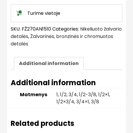
Turime vietoje
SKU:
FŽ270AN1510
Categories:
Nikeliuoto žalvario
detalės
,
Žalvarinės, bronzinės ir chromuotos
detalės
Additional information
Additional information
Matmenys
1
,
1/2
,
3/4
,
1/2-3/8
,
1/2×1
,
1/2×3/4
,
3/4×1
,
3/8
Related products