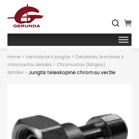
Home
>
Vamzdynai ir jungtys
>
Žalvarinės, bronzinės ir
chromuotos detalės
>
Chromuotos (blizgios)
Jungtis teleskopinė chrom.su veržle
detalės
>