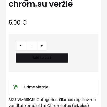
chrom.su veržle
5.00
€
Jungtis
-
+
teleskopinė
chrom.su
Add to cart
veržle
quantity
Turime vietoje
SKU:
VM619C15
Categories:
Šilumos reguliavimo
ventiliai, komplektai
,
Chromuotos (blizgios)