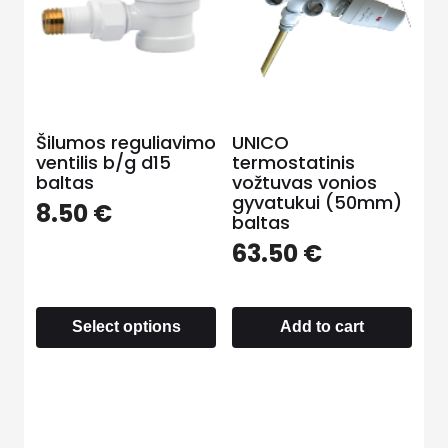
Šilumos reguliavimo
UNICO
ventilis b/g d15
termostatinis
baltas
vožtuvas vonios
gyvatukui (50mm)
8.50
€
baltas
63.50
€
Select options
Add to cart