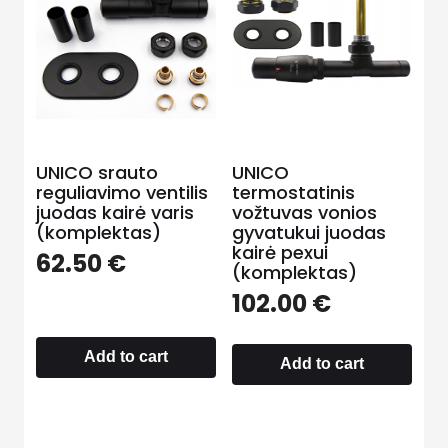
UNICO srauto
UNICO
reguliavimo ventilis
termostatinis
juodas kairė varis
vožtuvas vonios
(komplektas)
gyvatukui juodas
kairė pexui
62.50
€
(komplektas)
102.00
€
Add to cart
Add to cart