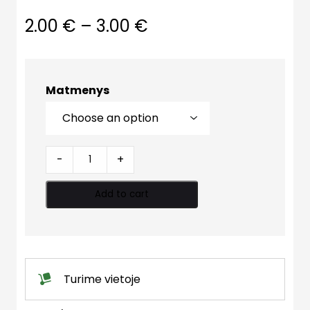
2.00
€
–
3.00
€
Matmenys
Mova
-
+
quantity
Add to cart
Turime vietoje