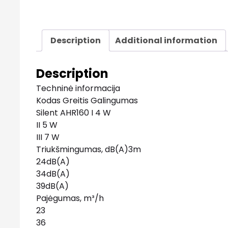
Description
Additional information
Description
Techninė informacija
Kodas Greitis Galingumas
Silent AHR160 I 4 W
II 5 W
III 7 W
Triukšmingumas, dB(A)3m
24dB(A)
34dB(A)
39dB(A)
Pajėgumas, m³/h
23
36