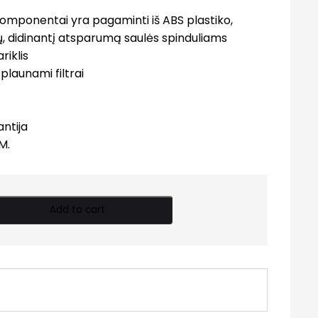
i komponentai yra pagaminti iš ABS plastiko,
ių, didinantį atsparumą saulės spinduliams
riklis
plaunami filtrai
ntija
M.
Add to cart