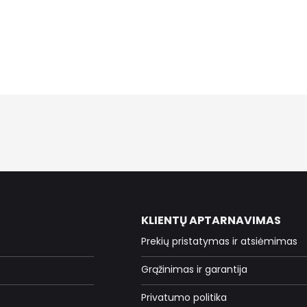
KLIENTŲ APTARNAVIMAS
Prekių pristatymas ir atsiėmimas
Grąžinimas ir garantija
Privatumo politika