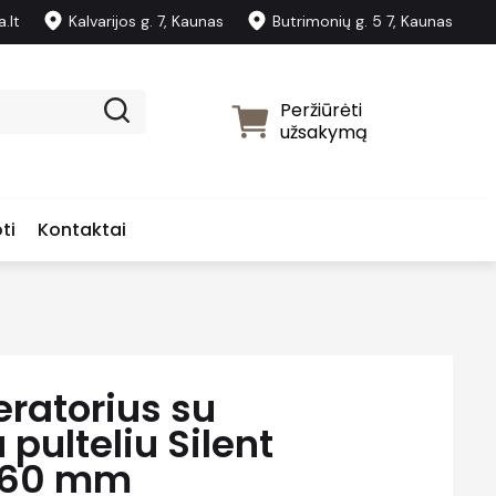
.lt
Kalvarijos g. 7, Kaunas
Butrimonių g. 5 7, Kaunas
Peržiūrėti
užsakymą
ti
Kontaktai
eratorius su
 pulteliu Silent
160 mm