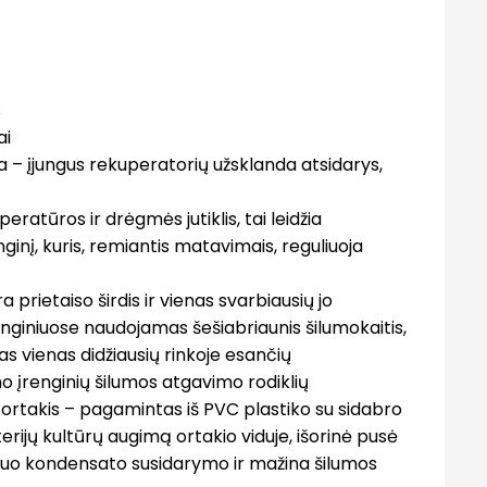
s
ai
 – įjungus rekuperatorių užsklanda atsidarys,
ratūros ir drėgmės jutiklis, tai leidžia
ginį, kuris, remiantis matavimais, reguliuoja
a prietaiso širdis ir vienas svarbiausių jo
nginiuose naudojamas šešiabriaunis šilumokaitis,
s vienas didžiausių rinkoje esančių
o įrenginių šilumos atgavimo rodiklių
s ortakis – pagamintas iš PVC plastiko su sidabro
erijų kultūrų augimą ortakio viduje, išorinė pusė
 nuo kondensato susidarymo ir mažina šilumos