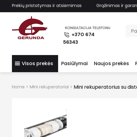
Prekių pristatymas ir atsiėmimas
Grąžinimas ir garan
KONSULTACIJA TELEFONU
+370 674
56343
Visos prekės
Pasiūlymai
Naujos prekės
Mini rekuperatorius su dis
Home
>
Mini rekuperatoriai
>