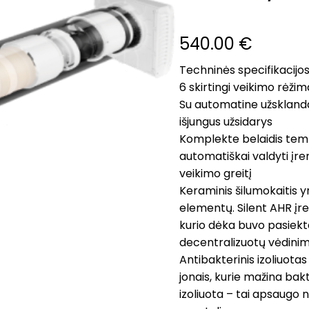
540.00
€
Techninės specifikacijo
6 skirtingi veikimo rėžim
Su automatine užsklanda
išjungus užsidarys
Komplekte belaidis tempe
automatiškai valdyti įren
veikimo greitį
Keraminis šilumokaitis yr
elementų. Silent AHR įre
kurio dėka buvo pasiekta
decentralizuotų vėdinim
Antibakterinis izoliuota
jonais, kurie mažina bakt
izoliuota – tai apsaugo