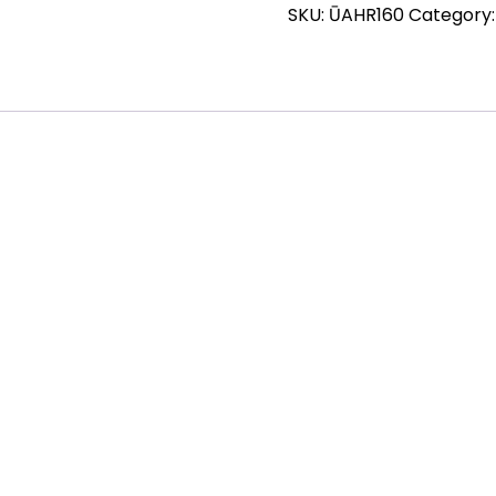
SKU:
ŪAHR160
Category
Ø160
mm
quantity