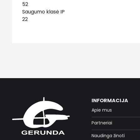
52
Saugumo klasė IP
22
INFORMACIJA
Apie mus
Partneriai
Naudinga žinoti