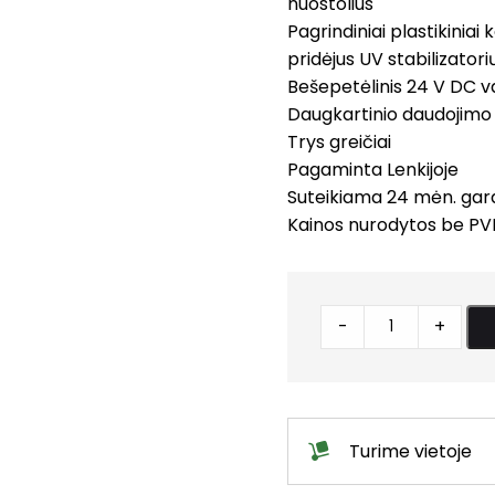
nuostolius
Pagrindiniai plastikinia
pridėjus UV stabilizator
Bešepetėlinis 24 V DC va
Daugkartinio daudojimo 
Trys greičiai
Pagaminta Lenkijoje
Suteikiama 24 mėn. gara
Kainos nurodytos be PV
Mini
-
+
rekuperatorius
su
distanciniu
pulteliu
Turime vietoje
Silent
AHR160,