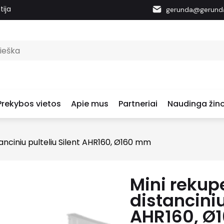
tija
gerunda@gerunda
Prekybos vietos
Apie mus
Partneriai
Naudinga žino
tanciniu pulteliu Silent AHR160, Ø160 mm
Mini rekup
distanciniu
AHR160, Ø