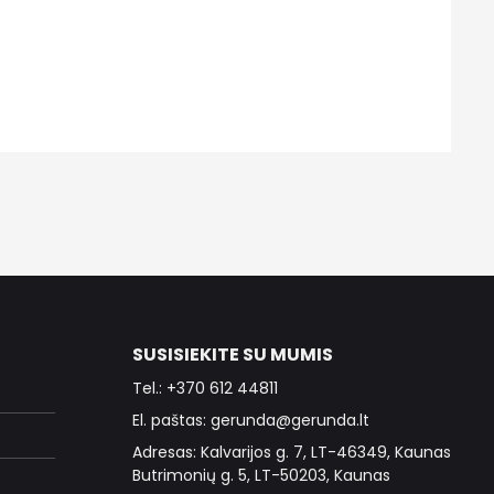
SUSISIEKITE SU MUMIS
Tel.: +370 612 44811
El. paštas: gerunda@gerunda.lt
Adresas: Kalvarijos g. 7, LT-46349, Kaunas
Butrimonių g. 5, LT-50203, Kaunas