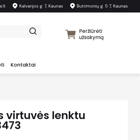
.lt
Kalvarijos g. 7, Kaunas
Butrimonių g. 5 7, Kaunas
Peržiūrėti
užsakymą
ti
Kontaktai
 virtuvės lenktu
3473