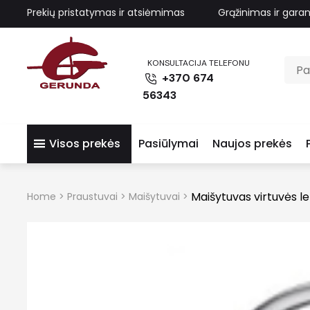
Prekių pristatymas ir atsiėmimas
Grąžinimas ir garan
KONSULTACIJA TELEFONU
+370 674
56343
Visos prekės
Pasiūlymai
Naujos prekės
Maišytuvas virtuvės l
Home
>
Praustuvai
>
Maišytuvai
>