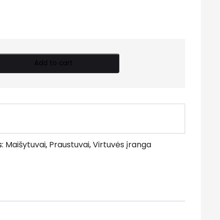
Add to cart
s:
Maišytuvai
,
Praustuvai
,
Virtuvės įranga