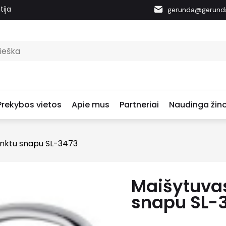
tija
gerunda@gerunda
Prekybos vietos
Apie mus
Partneriai
Naudinga žino
enktu snapu SL-3473
Maišytuvas
snapu SL-