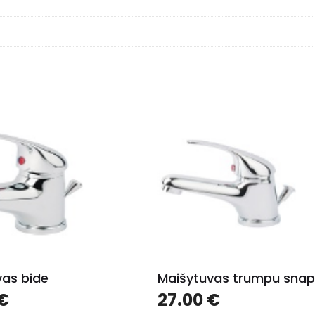
vas bide
Maišytuvas trumpu sna
€
27.00
€