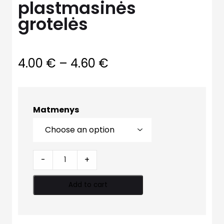
plastmasinės
grotelės
4.00
€
–
4.60
€
Matmenys
Kvadratinės
-
+
plastmasinės
grotelės
Add to cart
quantity