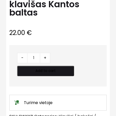
klavišas Kantos
baltas
22.00
€
Klozeto
-
+
bakelio
klavišas
Add to cart
Kantos
baltas
quantity
Turime vietoje