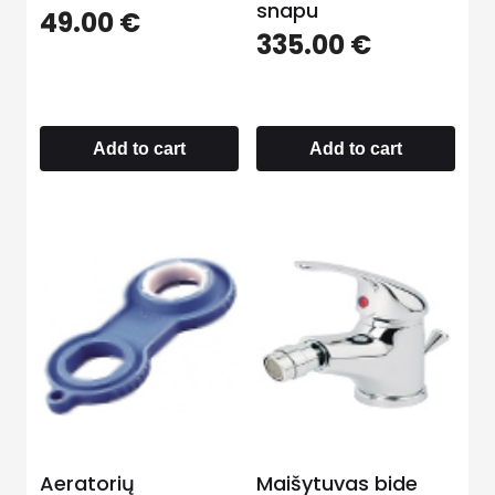
snapu
49.00
€
335.00
€
Add to cart
Add to cart
Aeratorių
Maišytuvas bide