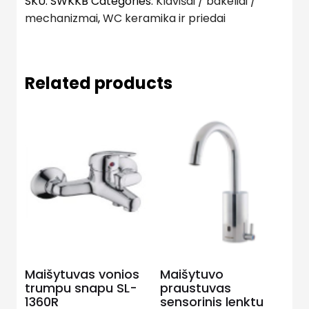
SKU:
SWKKB
Categories:
Klavišai / bakeliai /
mechanizmai
,
WC keramika ir priedai
Related products
Maišytuvas vonios
Maišytuvo
trumpu snapu SL-
praustuvas
1360R
sensorinis lenktu