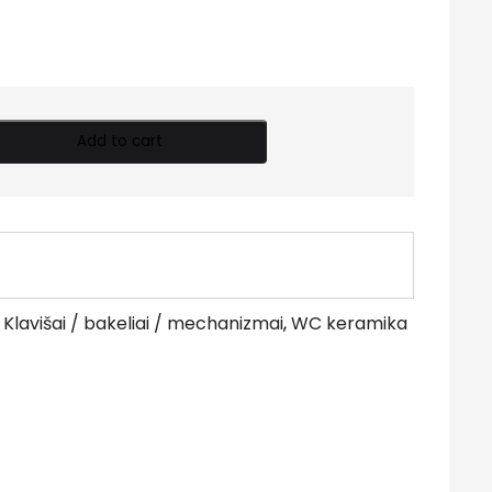
Add to cart
:
Klavišai / bakeliai / mechanizmai
,
WC keramika