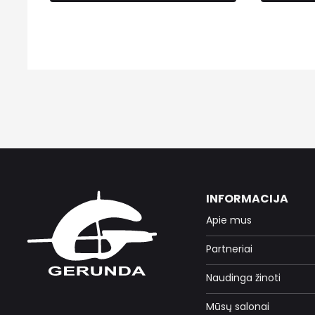
INFORMACIJA
Apie mus
Partneriai
Naudinga žinoti
Mūsų salonai