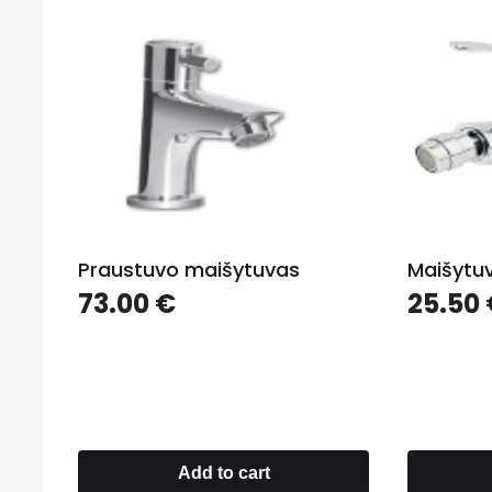
Praustuvo maišytuvas
Maišytu
73.00
€
25.50
Add to cart