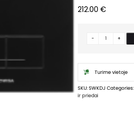
212.00
€
Klozeto
-
+
bakelio
klavišas
Delos
stiklo
Turime vietoje
juodas
quantity
SKU:
SWKDJ
Categories
ir priedai