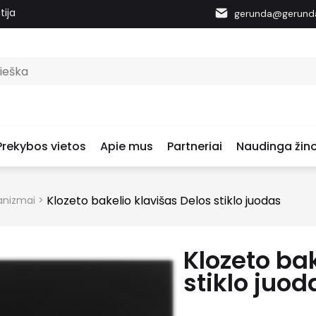
tija
gerunda@gerunda
Prekybos vietos
Apie mus
Partneriai
Naudinga žino
Klozeto bakelio klavišas Delos stiklo juodas
hanizmai
>
Klozeto bak
stiklo juod