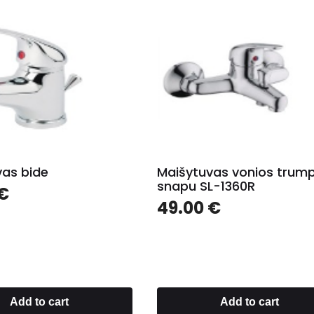
vas bide
Maišytuvas vonios trum
snapu SL-1360R
€
49.00
€
Add to cart
Add to cart