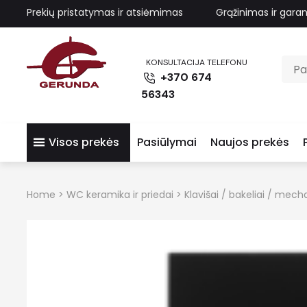
Prekių pristatymas ir atsiėmimas
Grąžinimas ir garan
KONSULTACIJA TELEFONU
+370 674
56343
Visos prekės
Pasiūlymai
Naujos prekės
Home
>
WC keramika ir priedai
>
Klavišai / bakeliai / mec