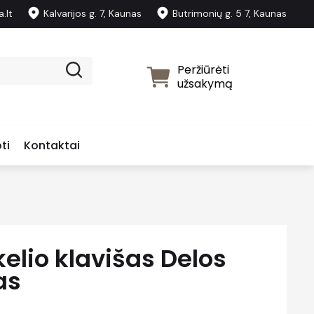
.lt
Kalvarijos g. 7, Kaunas
Butrimonių g. 5 7, Kaunas
Peržiūrėti
užsakymą
ti
Kontaktai
elio klavišas Delos
as