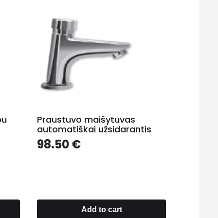
pu
Praustuvo maišytuvas
automatiškai užsidarantis
98.50
€
Add to cart