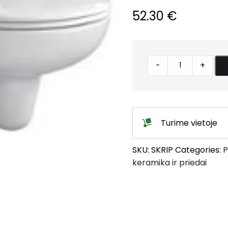
52.30
€
Klozetas
-
+
pakabinamas
RIGA
be
dangčio
Turime vietoje
quantity
SKU:
SKRIP
Categories:
P
keramika ir priedai