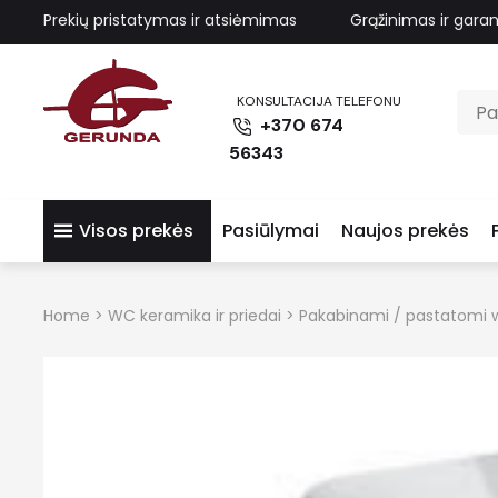
Prekių pristatymas ir atsiėmimas
Grąžinimas ir garan
KONSULTACIJA TELEFONU
+370 674
56343
Visos prekės
Pasiūlymai
Naujos prekės
Home
>
WC keramika ir priedai
>
Pakabinami / pastatomi w