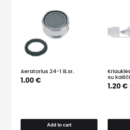
Aeratorius 24-1 iš.sr.
Kriauklė
su kaišč
1.00
€
1.20
€
Add to cart