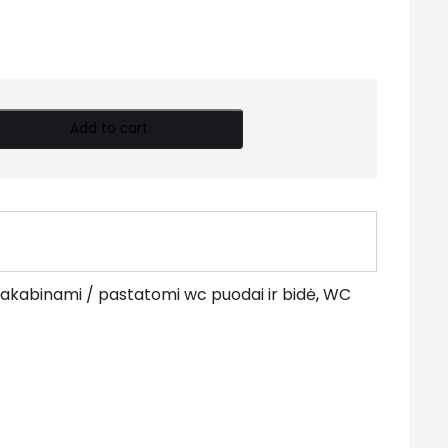
Add to cart
akabinami / pastatomi wc puodai ir bidė
,
WC