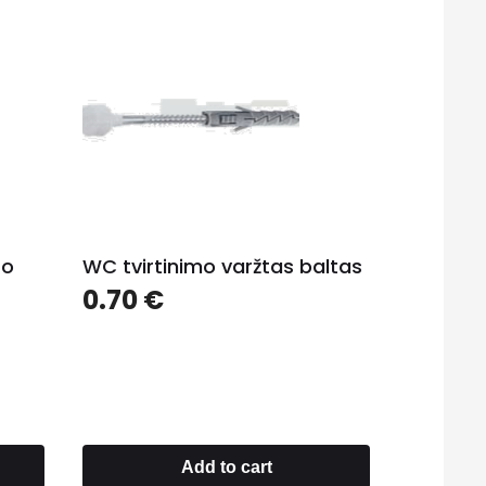
šo
WC tvirtinimo varžtas baltas
0.70
€
Add to cart