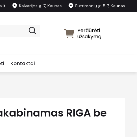
.lt
Kalvarijos g. 7, Kaunas
Butrimonių g. 5 7, Kaunas
Peržiūrėti
užsakymą
ti
Kontaktai
pakabinamas RIGA be