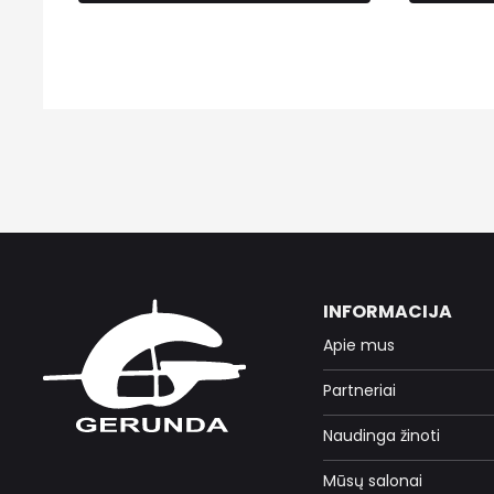
INFORMACIJA
Apie mus
Partneriai
Naudinga žinoti
Mūsų salonai