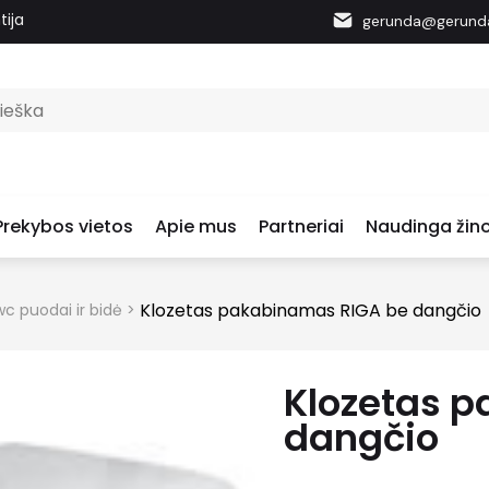
tija
gerunda@gerunda
Prekybos vietos
Apie mus
Partneriai
Naudinga žino
Klozetas pakabinamas RIGA be dangčio
c puodai ir bidė
>
Klozetas 
dangčio