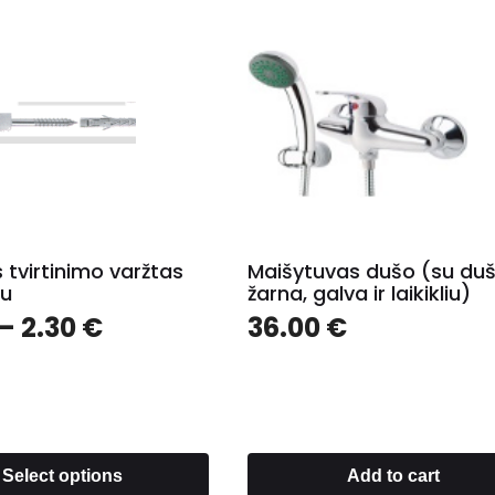
s tvirtinimo varžtas
Maišytuvas dušo (su du
iu
žarna, galva ir laikikliu)
–
2.30
€
36.00
€
Select options
Add to cart