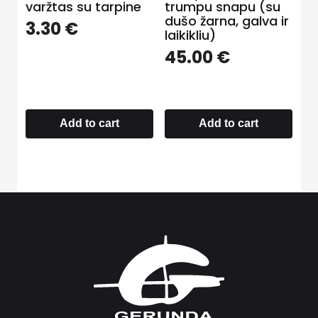
varžtas su tarpine
trumpu snapu (su
dušo žarna, galva ir
3.30
€
laikikliu)
45.00
€
Add to cart
Add to cart