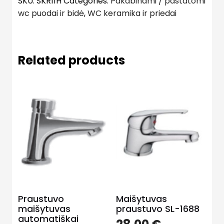
SKU:
SKR11H
Categories:
Pakabinami / pastatomi
wc puodai ir bidė
,
WC keramika ir priedai
Related products
Praustuvo
Maišytuvas
maišytuvas
praustuvo SL-1688
automatiškai