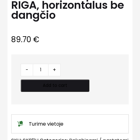
RIGA, horizontalus be
dangčio
89.70
€
Klozetas-
-
+
kompaktas
RIGA,
Add to cart
horizontalus
be
dangčio
quantity
Turime vietoje