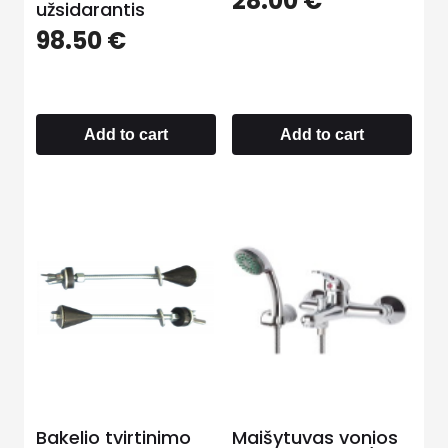
28.00
€
užsidarantis
98.50
€
Add to cart
Add to cart
Bakelio tvirtinimo
Maišytuvas vonios