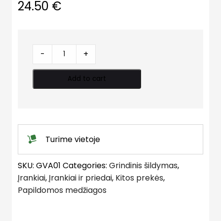
24.50
€
Kalibratorių
-
+
dėžutė
quantity
Add to cart
Turime vietoje
SKU:
GVA01
Categories:
Grindinis šildymas
,
Įrankiai
,
Įrankiai ir priedai
,
Kitos prekės
,
Papildomos medžiagos