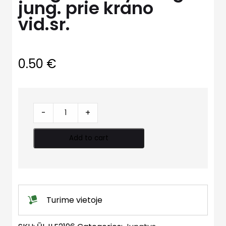
jung. prie krano
vid.sr.
0.50
€
Jungtis
-
+
laistymui
gr.
Add to cart
jung.
prie
krano
vid.sr.
quantity
Turime vietoje