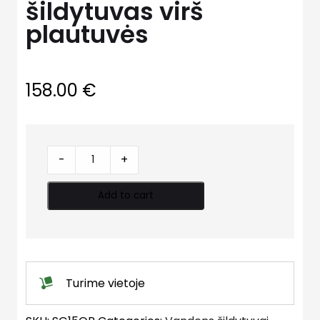
šildytuvas virš
plautuvės
158.00
€
Elektrinis
-
+
vandens
šildytuvas
Add to cart
virš
plautuvės
quantity
Turime vietoje