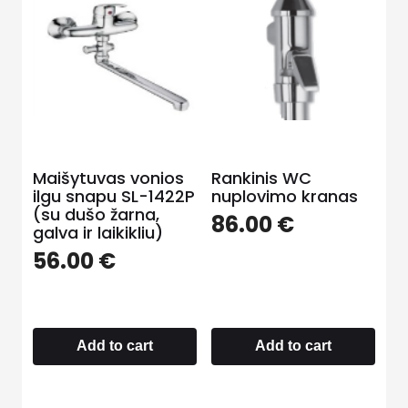
Maišytuvas vonios
Rankinis WC
ilgu snapu SL-1422P
nuplovimo kranas
(su dušo žarna,
86.00
€
galva ir laikikliu)
56.00
€
Add to cart
Add to cart