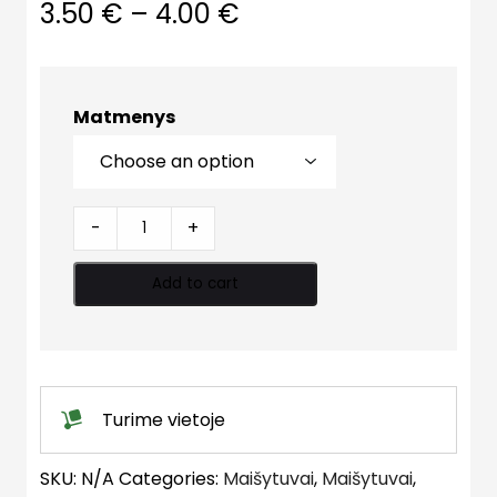
3.50
€
–
4.00
€
Matmenys
Ekscentrikas
-
+
quantity
Add to cart
Turime vietoje
SKU:
N/A
Categories:
Maišytuvai
,
Maišytuvai
,