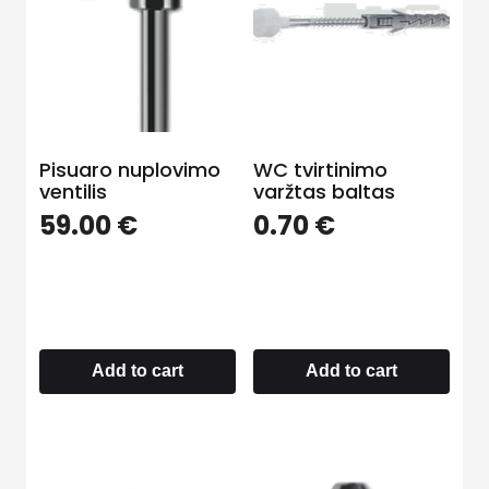
Pisuaro nuplovimo
WC tvirtinimo
ventilis
varžtas baltas
59.00
€
0.70
€
Add to cart
Add to cart