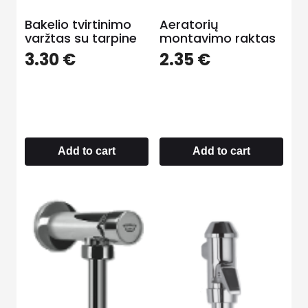
Bakelio tvirtinimo
Aeratorių
varžtas su tarpine
montavimo raktas
3.30
€
2.35
€
Add to cart
Add to cart