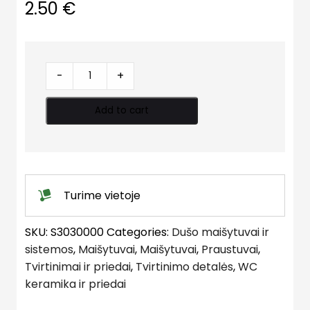
2.50
€
Ekscentrikas
-
+
quantity
Add to cart
Turime vietoje
SKU:
S3030000
Categories:
Dušo maišytuvai ir
sistemos
,
Maišytuvai
,
Maišytuvai
,
Praustuvai
,
Tvirtinimai ir priedai
,
Tvirtinimo detalės
,
WC
keramika ir priedai