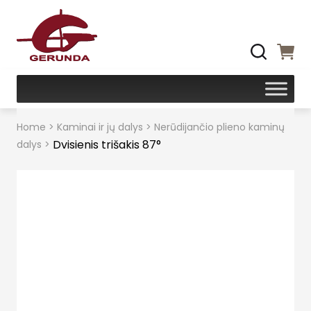
Home
>
Kaminai ir jų dalys
>
Nerūdijančio plieno kaminų
Dvisienis trišakis 87°
dalys
>