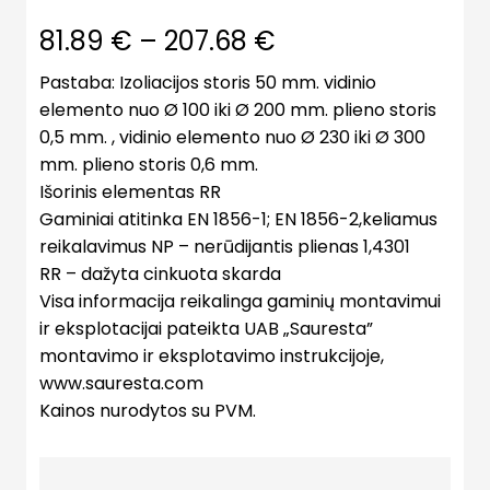
81.89
€
–
207.68
€
Pastaba: Izoliacijos storis 50 mm. vidinio
elemento nuo Ø 100 iki Ø 200 mm. plieno storis
0,5 mm. , vidinio elemento nuo Ø 230 iki Ø 300
mm. plieno storis 0,6 mm.
Išorinis elementas RR
Gaminiai atitinka EN 1856-1; EN 1856-2,keliamus
reikalavimus NP – nerūdijantis plienas 1,4301
RR – dažyta cinkuota skarda
Visa informacija reikalinga gaminių montavimui
ir eksplotacijai pateikta UAB „Sauresta”
montavimo ir eksplotavimo instrukcijoje,
www.sauresta.com
Kainos nurodytos su PVM.