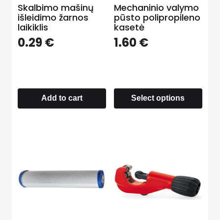
Skalbimo mašinų
Mechaninio valymo
išleidimo žarnos
pūsto polipropileno
laikiklis
kasetė
0.29
€
1.60
€
Add to cart
Select options