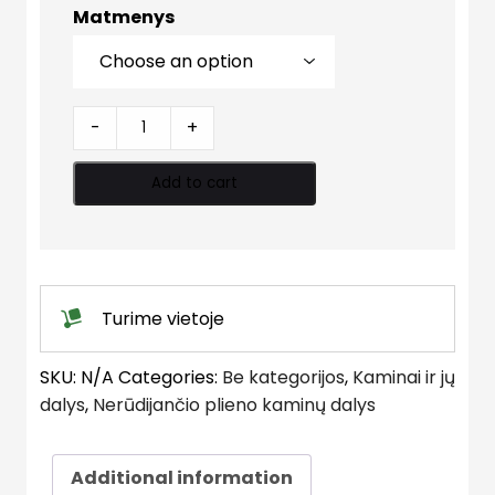
Matmenys
Dvisienis
-
+
trišakis
87°
Add to cart
quantity
Turime vietoje
SKU:
N/A
Categories:
Be kategorijos
,
Kaminai ir jų
dalys
,
Nerūdijančio plieno kaminų dalys
Additional information