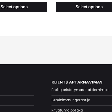
Select options
Select options
KLIENTŲ APTARNAVIMAS
Prekių pristatymas ir atsiėmimas
Grąžinimas ir garantija
Privatumo politika