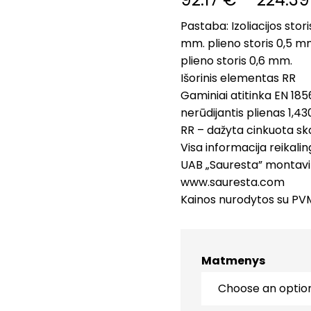
Pastaba: Izoliacijos sto
mm. plieno storis 0,5 mm
plieno storis 0,6 mm.
Išorinis elementas RR
Gaminiai atitinka EN 185
nerūdijantis plienas 1,43
RR – dažyta cinkuota s
Visa informacija reikali
UAB „Sauresta” montavim
www.sauresta.com
Kainos nurodytos su PV
Matmenys