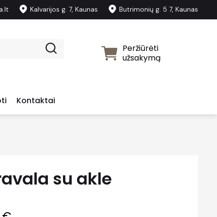
.lt
Kalvarijos g. 7, Kaunas
Butrimonių g. 5 7, Kaunas
Peržiūrėti
užsakymą
ti
Kontaktai
ravala su akle
9
€