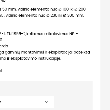
ris 50 mm. vidinio elemento nuo Ø 100 iki Ø 200
. , vidinio elemento nuo Ø 230 iki Ø 300 mm.
6-1; EN 1856-2,keliamus reikalavimus NP –
01
karda
nga gaminių montavimui ir eksplotacijai pateikta
o ir eksplotavimo instrukcijoje,
M.