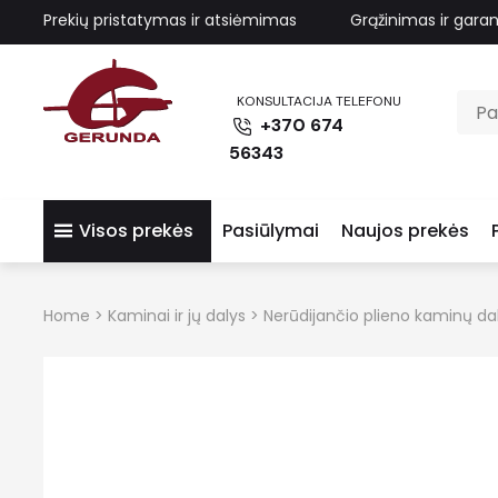
Prekių pristatymas ir atsiėmimas
Grąžinimas ir garan
KONSULTACIJA TELEFONU
+370 674
56343
Visos prekės
Pasiūlymai
Naujos prekės
Home
>
Kaminai ir jų dalys
>
Nerūdijančio plieno kaminų da