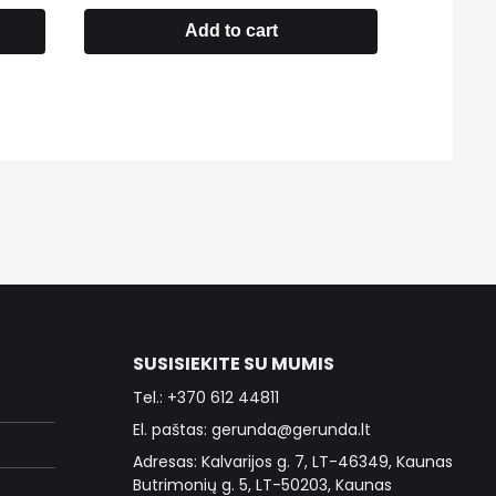
Add to cart
SUSISIEKITE SU MUMIS
Tel.: +370 612 44811
El. paštas: gerunda@gerunda.lt
Adresas: Kalvarijos g. 7, LT-46349, Kaunas
Butrimonių g. 5, LT-50203, Kaunas