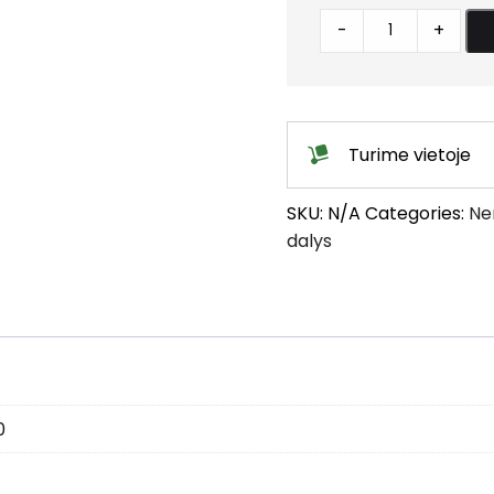
Dvisienė
-
+
pravala
su
akle
quantity
Turime vietoje
SKU:
N/A
Categories:
Ne
dalys
0