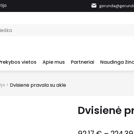
tija
gerunda@gerunda
Prekybos vietos
Apie mus
Partneriai
Naudinga žino
Dvisienė pravala su akle
lys
>
Dvisienė p
92.17
€
–
224.3