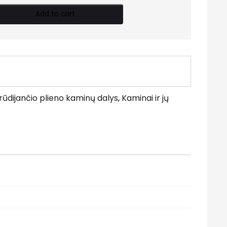
Add to cart
rūdijančio plieno kaminų dalys
,
Kaminai ir jų