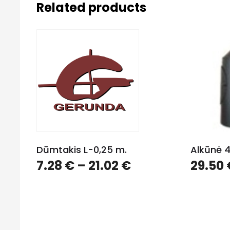
Related products
Dūmtakis L-0,25 m.
Alkūnė 4
7.28
€
–
21.02
€
29.50