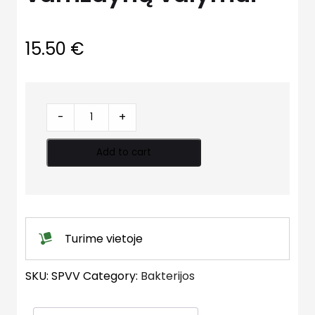
15.50
€
Bakterijos
-
+
WELLBAK
vamzdynų
Add to cart
valymui
quantity
Turime vietoje
SKU:
SPVV
Category:
Bakterijos