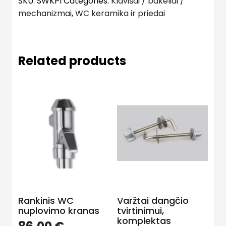
SKU:
SWKPI
Categories:
Klavišai / bakeliai /
mechanizmai
,
WC keramika ir priedai
Related products
Rankinis WC
Varžtai dangčio
nuplovimo kranas
tvirtinimui,
komplektas