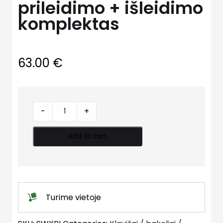
prileidimo + išleidimo
komplektas
63.00
€
Bakelio
-
+
vandens
prileidimo
Add to cart
+
išleidimo
komplektas
quantity
Turime vietoje