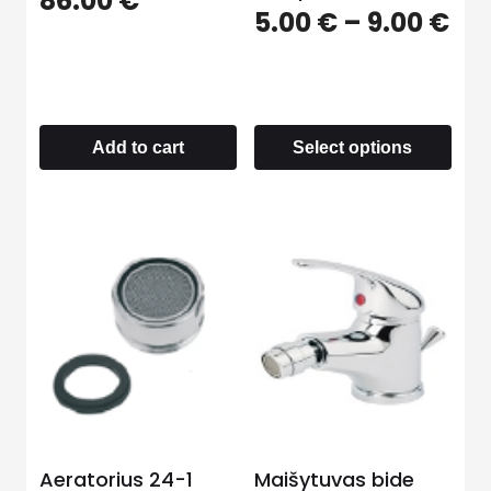
86.00
€
5.00
€
–
9.00
€
Add to cart
Select options
Aeratorius 24-1
Maišytuvas bide