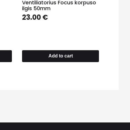
s
Ventiliatorius Focus korpuso
ilgis 50mm
23.00
€
Add to cart