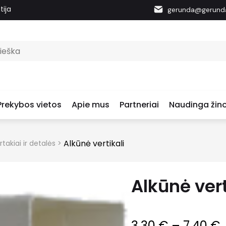
tija
gerunda@gerunda
Prekybos vietos
Apie mus
Partneriai
Naudinga žino
Alkūnė vertikali
takiai ir detalės
>
Alkūnė vert
3.30
€
–
7.40
€