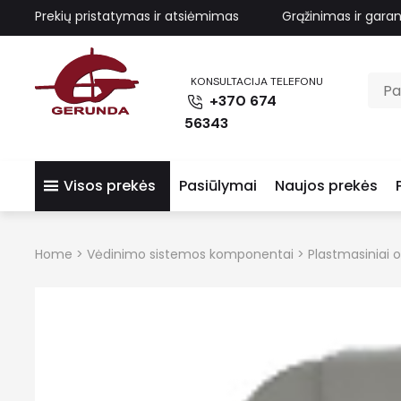
Prekių pristatymas ir atsiėmimas
Grąžinimas ir garan
KONSULTACIJA TELEFONU
+370 674
56343
Visos prekės
Pasiūlymai
Naujos prekės
Home
>
Vėdinimo sistemos komponentai
>
Plastmasiniai or