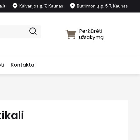
.lt
Kalvarijos g. 7, Kaunas
Butrimonių g. 5 7, Kaunas
Peržiūrėti
užsakymą
ti
Kontaktai
ikali