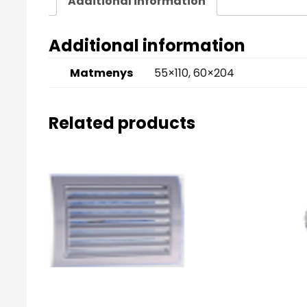
Additional information
Additional information
Matmenys
55×110, 60×204
Related products