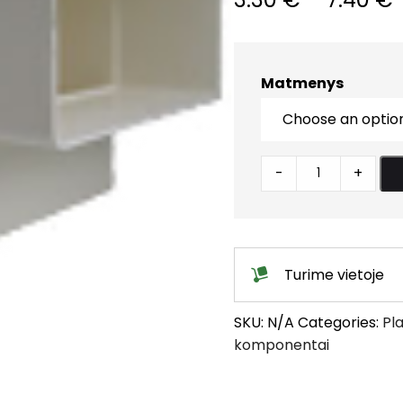
Matmenys
Alkūnė
-
+
vertikali
quantity
Turime vietoje
SKU:
N/A
Categories:
Pla
komponentai