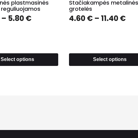
inės plastmasinės
Stačiakampės metalinė
 reguliuojamos
grotelės
–
5.80
€
4.60
€
–
11.40
€
Select options
Select options