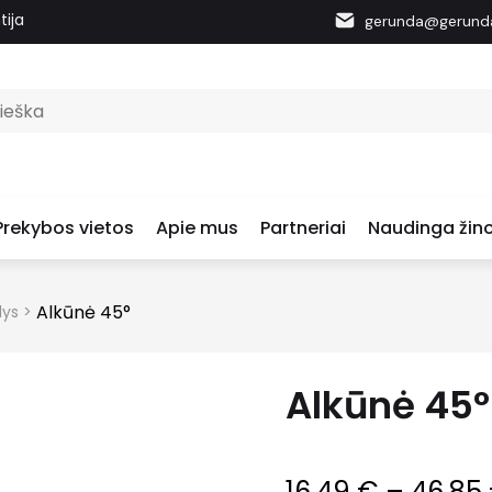
tija
gerunda@gerunda
Prekybos vietos
Apie mus
Partneriai
Naudinga žino
Alkūnė 45°
lys
>
Alkūnė 45°
16.49
€
–
46.85