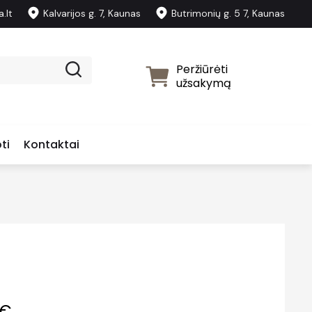
.lt
Kalvarijos g. 7, Kaunas
Butrimonių g. 5 7, Kaunas
Peržiūrėti
užsakymą
ti
Kontaktai
€