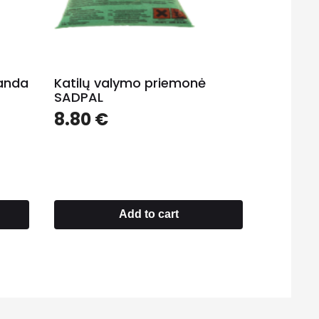
landa
Katilų valymo priemonė
SADPAL
8.80
€
Add to cart