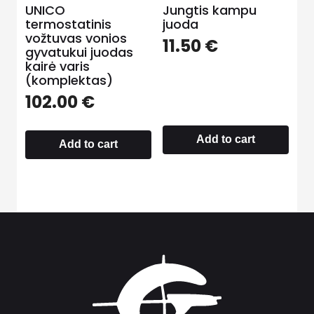
UNICO
Jungtis kampu
termostatinis
juoda
vožtuvas vonios
11.50
€
gyvatukui juodas
kairė varis
(komplektas)
102.00
€
Add to cart
Add to cart