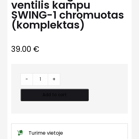
ventilis kampu
SWING-1 chromuotas
(komplektas)
39.00
€
Šilumos
-
+
reguliavimo
ventilis
Add to cart
kampu
SWING-
1
chromuotas
(komplektas)
Turime vietoje
quantity