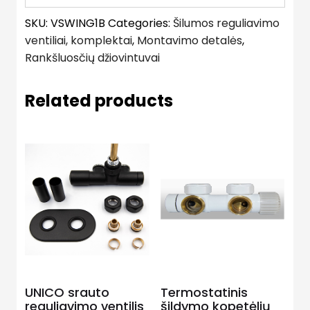
SKU:
VSWING1B
Categories:
Šilumos reguliavimo
ventiliai, komplektai
,
Montavimo detalės
,
Rankšluosčių džiovintuvai
Related products
UNICO srauto
Termostatinis
reguliavimo ventilis
šildymo kopetėlių